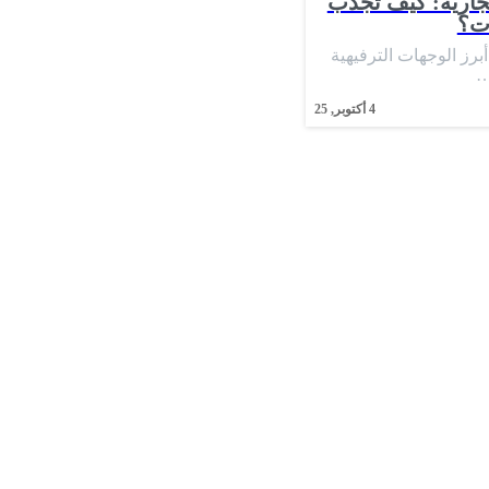
تجارية: كيف تجذب
ات؟
أبرز الوجهات الترفيهية
…
4
أكتوبر, 25