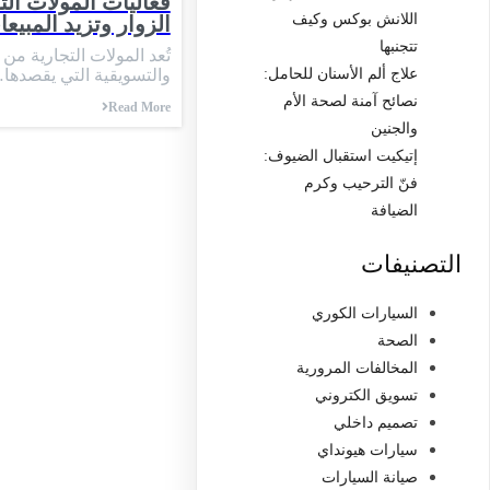
فعاليات المولات ال
اللانش بوكس وكيف
الزوار وتزيد المبيع
تتجنبها
تُعد المولات التجارية من 
والتسويقية التي يقصدها
علاج ألم الأسنان للحامل:
نصائح آمنة لصحة الأم
Read More
والجنين
إتيكيت استقبال الضيوف:
فنّ الترحيب وكرم
الضيافة
التصنيفات
السيارات الكوري
الصحة
المخالفات المرورية
تسويق الكتروني
تصميم داخلي
سيارات هيونداي
صيانة السيارات