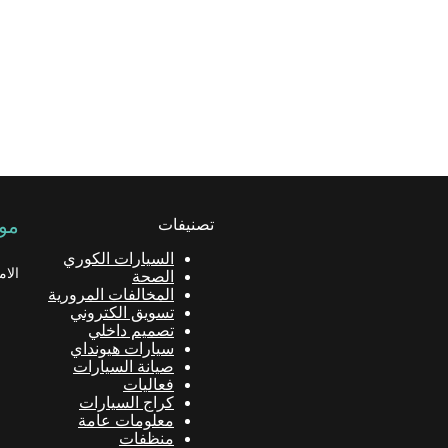
تصنيفات
موق
السيارات الكوري
الام
الصحة
المخالفات المرورية
تسويق الكتروني
تصميم داخلي
سيارات هيونداي
صيانة السيارات
فعاليات
كراج السيارات
معلومات عامة
منظفات