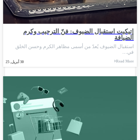
إتيكيت استقبال الضيوف: فنّ الترحيب وكرم
الضيافة
استقبال الضيوف يُعدّ من أسمى مظاهر الكرم وحسن الخلق
في…
Read More
30
أبريل, 25