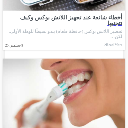
أخطاء شائعة عند تجهيز اللانش بوكس وكيف
تتجنبها
تحضير اللانش بوكس (حافظة طعام) يبدو بسيطًا للوهلة الأولى،
لكن…
Read More
9
سبتمبر, 25